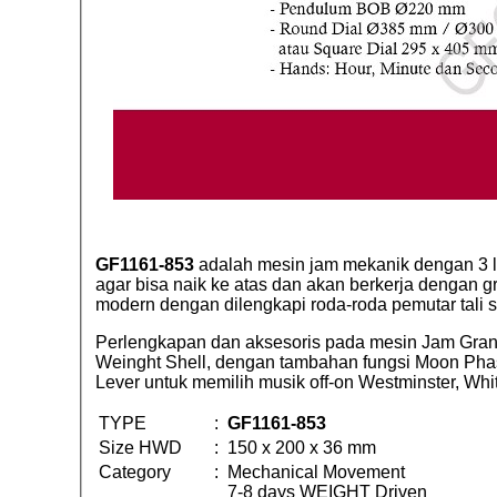
GF1161-853
adalah mesin jam mekanik dengan 3 lu
agar bisa naik ke atas dan akan berkerja dengan gr
modern dengan dilengkapi roda-roda pemutar tali s
Perlengkapan dan aksesoris pada mesin Jam Grand
Weinght Shell, dengan tambahan fungsi Moon Phase
Lever untuk memilih musik off-on Westminster, Whitt
TYPE
:
GF1161-853
Size HWD
:
150 x 200 x 36 mm
Category
:
Mechanical Movement
7-8 days WEIGHT Driven