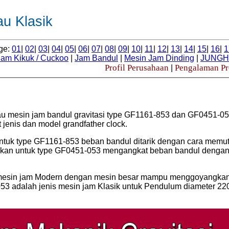
u Klasik
ge:
01
|
02
|
03
|
04
|
05
|
06
|
07
|
08
|
09
|
10
|
11
|
12
|
13
|
14
|
15
|
16
|
1
Jam Kikuk / Cuckoo
|
Jam Bandul
|
Mesin Jam Dinding
|
JUNG
Profil Perusahaan
Pengalaman P
|
au mesin jam bandul gravitasi type GF1161-853 dan GF0451-0
jenis dan model grandfather clock.
uk type GF1161-853 beban bandul ditarik dengan cara memut
angkan untuk type GF0451-053 mengangkat beban bandul denga
s mesin jam Modern dengan mesin besar mampu menggoyangka
 adalah jenis mesin jam Klasik untuk Pendulum diameter 22