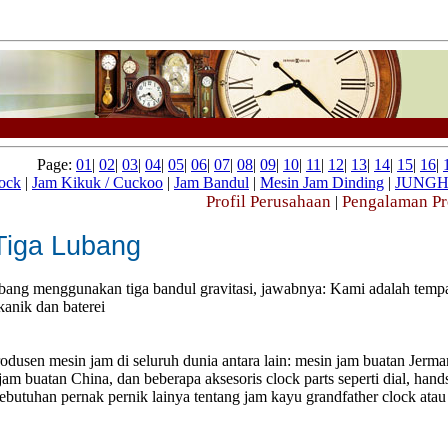
Page:
01
|
02
|
03
|
04
|
05
|
06
|
07
|
08
|
09
|
10
|
11
|
12
|
13
|
14
|
15
|
16
|
ock
|
Jam Kikuk / Cuckoo
|
Jam Bandul
|
Mesin Jam Dinding
|
JUNG
Profil Perusahaan
Pengalaman P
|
Tiga Lubang
lubang menggunakan tiga bandul gravitasi, jawabnya: Kami adalah temp
anik dan baterei
rodusen mesin jam di seluruh dunia antara lain: mesin jam buatan Jerma
m buatan China, dan beberapa aksesoris clock parts seperti dial, hand
kebutuhan pernak pernik lainya tentang jam kayu grandfather clock atau