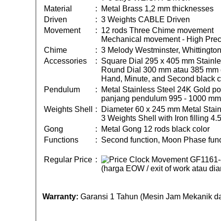
Material
:
Metal Brass 1,2 mm thicknesses
Driven
:
3 Weights CABLE Driven
Movement
:
12 rods Three Chime movement
Mechanical movement - High Prec
Chime
:
3 Melody Westminster, Whittington
Accessories
:
Square Dial 295 x 405 mm Stainle
Round Dial 300 mm atau 385 mm di
Hand, Minute, and Second black c
Pendulum
:
Metal Stainless Steel 24K Gold 
panjang pendulum 995 - 1000 mm
Weights Shell
:
Diameter 60 x 245 mm Metal Stain
3 Weights Shell with Iron filling 4
Gong
:
Metal Gong 12 rods black color
Functions
:
Second function, Moon Phase funct
Regular Price
:
(harga EOW / exit of work atau d
Warranty:
Garansi 1 Tahun (Mesin Jam Mekanik da