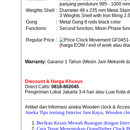
panjang pendulum 995 - 1000 mm
Weights Shell
:
Diameter 48 x 235 mm Metal Stain
3 Weights Shell with Iron filling 2
Gong
:
Metal Gong 8 rods black color
Functions
:
Second function, Moon Phase funct
Regular Price
:
(harga EOW / exit of work atau d
Warranty:
Garansi 1 Tahun (Mesin Jam Mekanik da
Discount & Harga Khusus
Direct Calls:
0818-802045
Pengiriman Lokal Jakarta 3-4 hari atau Luar Kota
Artikel dan Informasi aneka Wooden clock & Acces
Aneka Tips tentang Interior Jam Kayu, Wooden clo
Berikan Kesan Mewah Ruangan dengan Inter
Cara Tepat Menentukan Grandfather Clock P