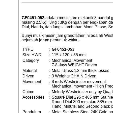
GF0451-053
adalah mesin jam mekanik 3 bandul gr
masing 2.5Kg ; 3Kg ; 3Kg dengan perlengkapan da
Dial, Hands, dan fungsi tambahan Moon Phase, Seco
Bunyi musik mesin jam grandfather ini adalah Wes
sejumlah jarum penunjuk waktu.
TYPE
:
GF0451-053
Size HWD
:
115 x 120 x 35 mm
Category
:
Mechanical Movement
7-8 days WEIGHT Driven
Material
:
Metal Brass 1,2 mm thicknesses
Driven
:
3 Weights CHAIN Driven
Movement
:
8 rods Westminster movement
Mechanical movement - High Prec
Chime
:
Melody Westminster only by Quart
Accessories
:
Square Dial 295 x 405 mm Stainle
Round Dial 300 mm atau 385 mm di
Hand, Minute, and Second black c
Pendulum
:
Metal Stainless Steel 24K Gold 