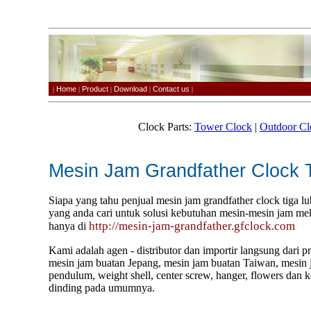
Home
Product
Download
Contact us
|
|
|
|
|
Clock Parts:
Tower Clock
|
Outdoor Cl
Mesin Jam Grandfather Clock 
Siapa yang tahu penjual mesin jam grandfather clock tiga 
yang anda cari untuk solusi kebutuhan mesin-mesin jam mek
http://mesin-jam-grandfather.gfclock.com
hanya di
Kami adalah agen - distributor dan importir langsung dari p
mesin jam buatan Jepang, mesin jam buatan Taiwan, mesin ja
pendulum, weight shell, center screw, hanger, flowers dan 
dinding pada umumnya.